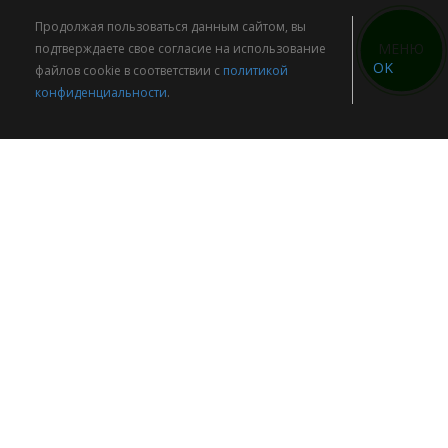
Продолжая пользоваться данным сайтом, вы
МЕНЮ
подтверждаете свое согласие на использование
OK
файлов cookie в соответствии с
политикой
конфиденциальности
.
Реклама. LendProfi - финансовый супермаркет.
Проект осуществляет только подбор компаний для
клиентов, а именно, между клиентом который желает
получить деньги, и кредитным учреждением, а также
некредитными финансовыми организациями в случаях,