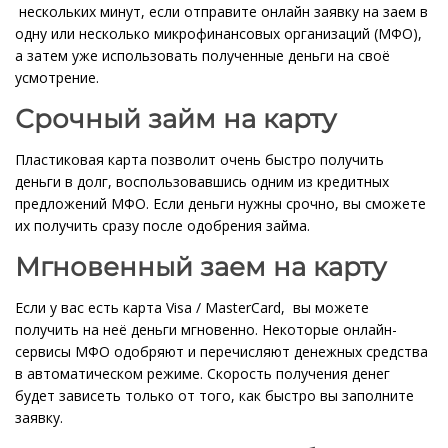
нескольких минут, если отправите онлайн заявку на заем в
одну или несколько микрофинансовых организаций (МФО),
а затем уже использовать полученные деньги на своё
усмотрение.
Срочный займ на карту
Пластиковая карта позволит очень быстро получить
деньги в долг, воспользовавшись одним из кредитных
предложений МФО. Если деньги нужны срочно, вы сможете
их получить сразу после одобрения займа.
Мгновенный заем на карту
Если у вас есть карта Visa / MasterCard, вы можете
получить на неё деньги мгновенно. Некоторые онлайн-
сервисы МФО одобряют и перечисляют денежных средства
в автоматическом режиме. Скорость получения денег
будет зависеть только от того, как быстро вы заполните
заявку.