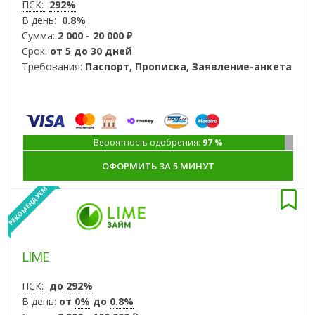
ПСК:
292%
В день:
0.8%
Сумма:
2 000 - 20 000 ₽
Срок:
от 5 до 30 дней
Требования:
Паспорт, Прописка, Заявление-анкета
Вероятность одобрения:
97 %
ОФОРМИТЬ ЗА 5 МИНУТ
РЕКОМЕНДУЕМ
LIME
ПСК:
до
292%
В день:
от
0%
до
0.8%