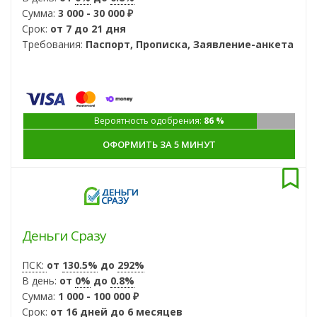
Сумма:
3 000 - 30 000 ₽
Срок:
от 7 до 21 дня
Требования:
Паспорт, Прописка, Заявление-анкета
Вероятность одобрения:
86 %
ОФОРМИТЬ ЗА 5 МИНУТ
Деньги Сразу
ПСК:
от
130.5%
до
292%
В день:
от
0%
до
0.8%
Сумма:
1 000 - 100 000 ₽
Срок:
от 16 дней до 6 месяцев