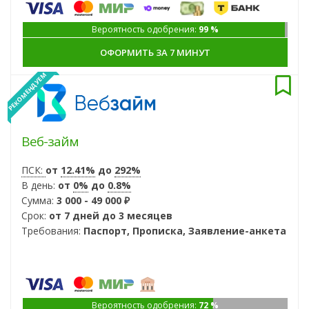
Вероятность одобрения:
99 %
ОФОРМИТЬ ЗА 7 МИНУТ
РЕКОМЕНДУЕМ
Веб-займ
ПСК:
от
12.41%
до
292%
В день:
от
0%
до
0.8%
Сумма:
3 000 - 49 000 ₽
Срок:
от 7 дней до 3 месяцев
Требования:
Паспорт, Прописка, Заявление-анкета
Вероятность одобрения:
72 %