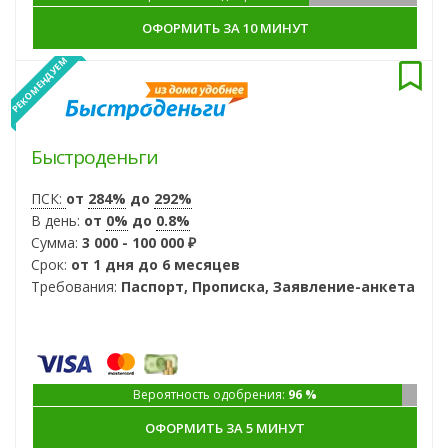
ОФОРМИТЬ ЗА 10 МИНУТ
РЕКОМЕНДУЕМ
Быстроденьги
ПСК:
от
284%
до
292%
В день:
от
0%
до
0.8%
Сумма:
3 000 - 100 000 ₽
Срок:
от 1 дня до 6 месяцев
Требования:
Паспорт, Прописка, Заявление-анкета
Вероятность одобрения:
96 %
ОФОРМИТЬ ЗА 5 МИНУТ