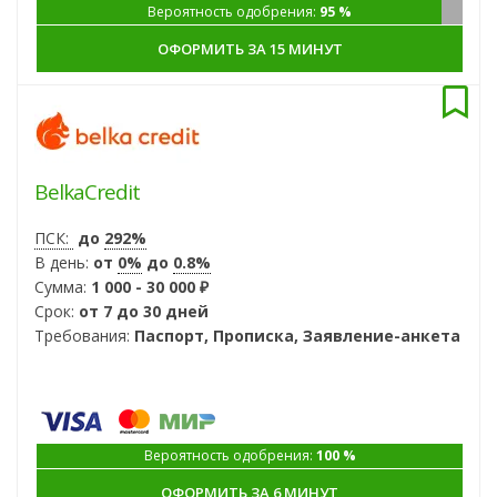
Вероятность одобрения:
95 %
ОФОРМИТЬ ЗА 15 МИНУТ
BelkaCredit
ПСК:
до
292%
В день:
от
0%
до
0.8%
Сумма:
1 000 - 30 000 ₽
Срок:
от 7 до 30 дней
Требования:
Паспорт, Прописка, Заявление-анкета
Вероятность одобрения:
100 %
ОФОРМИТЬ ЗА 6 МИНУТ