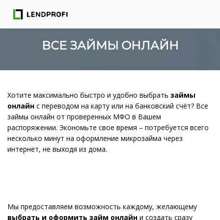
ВСЕ ЗАЙМЫ ОНЛАЙН
Хотите максимально быстро и удобно выбрать
займы
онлайн
с переводом на карту или на банковский счёт? Все
займы онлайн от проверенных МФО в Вашем
распоряжении. Экономьте свое время – потребуется всего
несколько минут на оформление микрозайма через
интернет, не выходя из дома.
Мы предоставляем возможность каждому, желающему
выбрать и оформить займ онлайн
и создать сразу