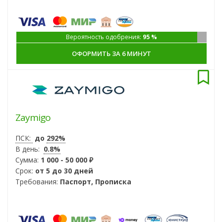
Вероятность одобрения:
95 %
ОФОРМИТЬ ЗА 6 МИНУТ
Zaymigo
ПСК:
до
292%
В день:
0.8%
Сумма:
1 000 - 50 000 ₽
Срок:
от 5 до 30 дней
Требования:
Паспорт, Прописка