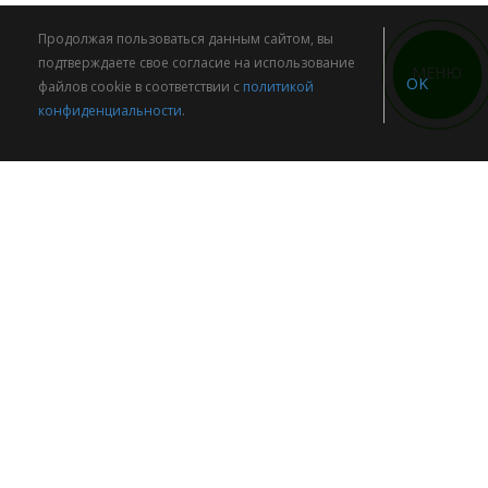
Продолжая пользоваться данным сайтом, вы
подтверждаете свое согласие на использование
МЕНЮ
OK
файлов cookie в соответствии с
политикой
конфиденциальности
.
Реклама. LendProfi - финансовый супермаркет.
Проект осуществляет только подбор компаний для
клиентов, а именно, между клиентом который желает
получить деньги, и кредитным учреждением, а также
некредитными финансовыми организациями в случаях,