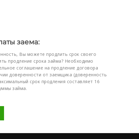
аты заема:
енность, Вы можете продлить срок своего
вить продление срока займа? Необходимо
ельное соглашение на продление договора
ичии доверенности от заемщика (доверенность
ксимальный срок продления составляет 16
уммы займа.