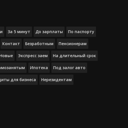
ки
За 5 минут
До зарплаты
По паспорту
Контакт
Безработным
Пенсионерам
Новые
Экспресс заем
На длительный срок
амозанятым
Ипотека
Под залог авто
диты для бизнеса
Нерезидентам