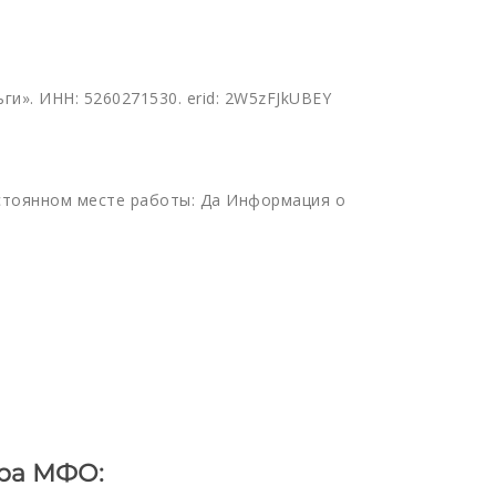
». ИНН: 5260271530. erid: 2W5zFJkUBEY
стоянном месте работы: Да Информация о
ра МФО: