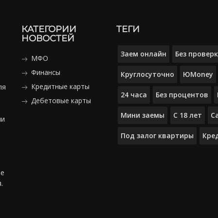
КАТЕГОРИИ
ТЕГИ
НОВОСТЕЙ
Заем онлайн
Без провер
МФО
Финансы
Круглосуточно
ЮMoney
Кредитные карты
ля
24 часа
Без процентов
Дебетовые карты
Мини заемы
С 18 лет
С
ми
Под залог квартиры
Кре
ые
.