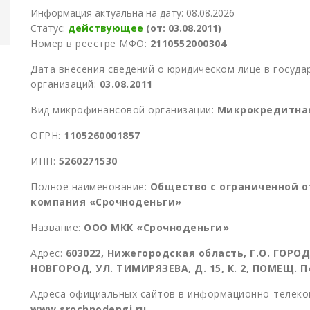
Информация актуальна на дату: 08.08.2026
Статус:
действующее
(от: 03.08.2011)
Номер в реестре МФО:
2110552000304
Дата внесения сведений о юридическом лице в госуд
организаций:
03.08.2011
Вид микрофинансовой организации:
Микрокредитна
ОГРН:
1105260001857
ИНН:
5260271530
Полное наименование:
Общество с ограниченной 
компания «Срочноденьги»
Название:
ООО МКК «Срочноденьги»
Адрес:
603022, Нижегородская область, Г.О. ГОР
НОВГОРОД, УЛ. ТИМИРЯЗЕВА, Д. 15, К. 2, ПОМЕЩ. П
Адреса официальных сайтов в информационно-телеко
www.srochnodengi.ru