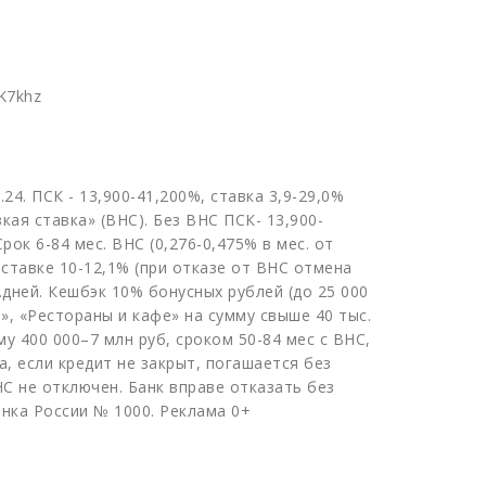
K7khz
.24. ПСК - 13,900-41,200%, ставка 3,9-29,0%
зкая ставка» (ВНС). Без ВНС ПСК- 13,900-
Срок 6-84 мес. ВНС (0,276-0,475% в мес. от
к ставке 10-12,1% (при отказе от ВНС отмена
.дней. Кешбэк 10% бонусных рублей (до 25 000
и», «Рестораны и кафе» на сумму свыше 40 тыс.
му 400 000–7 млн руб, сроком 50-84 мес с ВНС,
а, если кредит не закрыт, погашается без
С не отключен. Банк вправе отказать без
анка России № 1000. Реклама 0+