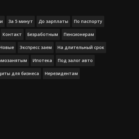
ки
За 5 минут
До зарплаты
По паспорту
Контакт
Безработным
Пенсионерам
Новые
Экспресс заем
На длительный срок
амозанятым
Ипотека
Под залог авто
диты для бизнеса
Нерезидентам