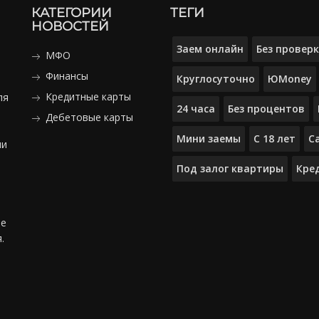
КАТЕГОРИИ
ТЕГИ
НОВОСТЕЙ
Заем онлайн
Без провер
МФО
Финансы
Круглосуточно
ЮMoney
Кредитные карты
ля
24 часа
Без процентов
Дебетовые карты
Мини заемы
С 18 лет
С
ми
Под залог квартиры
Кре
ые
.