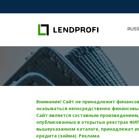
RUSS
Внимание! Сайт не принадлежит финансов
оказываться непосредственно финансовы
Сайт является составным произведением, 
опубликованных в открытых реестрах ФИПС
вышеуказанном каталоге, принадлежат их
кредита (займа). Реклама.