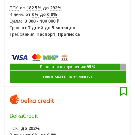
ПСК:
от
182.5%
до
292%
В день:
от
0%
до
0.8%
Сумма:
3 000 - 100 000 ₽
Срок:
от 7 дней до 5 месяцев
Требования:
Паспорт, Прописка
Вероятность одобрения:
95 %
ОФОРМИТЬ ЗА 15 МИНУТ
BelkaCredit
ПСК:
до
292%
В день:
от
0%
до
0.8%