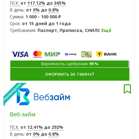
ПСК:
от
117.12%
до
365%
В день:
от
0%
до
0.8%
Сумма:
1 000 - 100 000 ₽
Срок:
от 15 дней до 1 года
Требования:
Паспорт, Прописка, СНИЛС
Ещё
Вероятность одобрения:
99 %
ОФОРМИТЬ ЗА 7 МИНУТ
РЕКОМЕНДУЕМ
Веб-займ
ПСК:
от
12.41%
до
292%
В день:
от
0%
до
0.8%