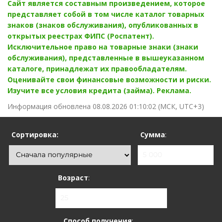
Сайт является составным произведением, которое
представляет собой в том числе каталог товарных
знаков (знаков обслуживания), опубликованных в
открытых реестрах ФИПС (Роспатент).
Исключительное право на товарные знаки (знаки
обслуживания), представленные в вышеуказанном
каталоге, принадлежат их правообладателям.
Оценивайте свои финансовые возможности и риски.
Изучите все условия кредита (займа). Реклама.
Информация обновлена
08.08.2026 01:10:02
(МСК, UTC+3)
Сортировка:
Сумма
:
Возраст
:
Способ получения
: